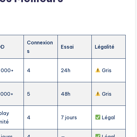
Connexion
OD
Essai
Légalité
s
 000+
4
24h
Gris
 000+
5
48h
Gris
play
4
7 jours
Légal
imité
 jours
4
—
Légal