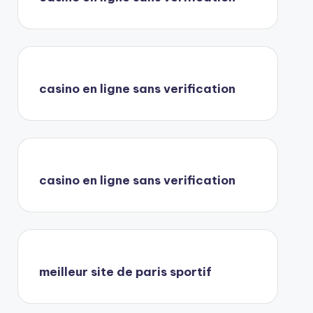
casino en ligne sans verification
casino en ligne sans verification
meilleur site de paris sportif