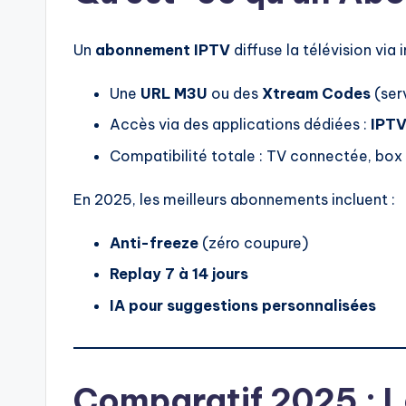
Un
abonnement IPTV
diffuse la télévision via 
Une
URL M3U
ou des
Xtream Codes
(serv
Accès via des applications dédiées :
IPTV
Compatibilité totale : TV connectée, box
En 2025, les meilleurs abonnements incluent :
Anti-freeze
(zéro coupure)
Replay 7 à 14 jours
IA pour suggestions personnalisées
Comparatif 2025 : L