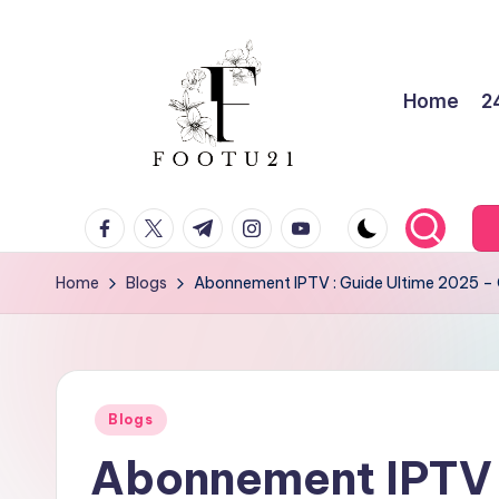
Skip
to
Home
2
content
f
facebook.com
twitter.com
t.me
instagram.com
youtube.com
o
o
Home
Blogs
Abonnement IPTV : Guide Ultime 2025 – Ch
t
u
Posted
2
Blogs
in
Abonnement IPTV 
1