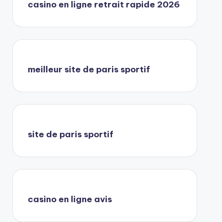
casino en ligne retrait rapide 2026
meilleur site de paris sportif
site de paris sportif
casino en ligne avis