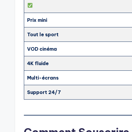
Prix mini
Tout le sport
VOD cinéma
4K fluide
Multi-écrans
Support 24/7