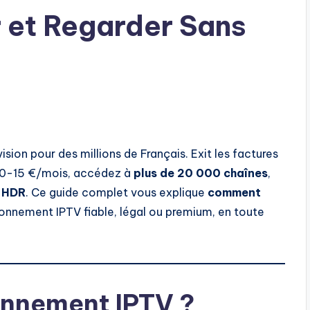
er et Regarder Sans
ision pour des millions de Français. Exit les factures
 10-15 €/mois, accédez à
plus de 20 000 chaînes
,
 HDR
. Ce guide complet vous explique
comment
onnement IPTV fiable, légal ou premium, en toute
onnement IPTV ?