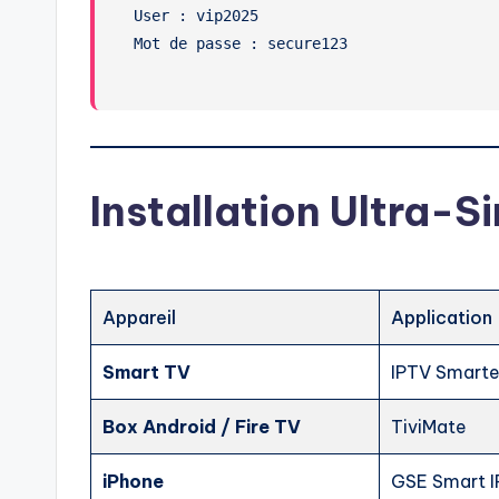
User : vip2025

Mot de passe : secure123
Installation Ultra-S
Appareil
Application
Smart TV
IPTV Smarte
Box Android / Fire TV
TiviMate
iPhone
GSE Smart 