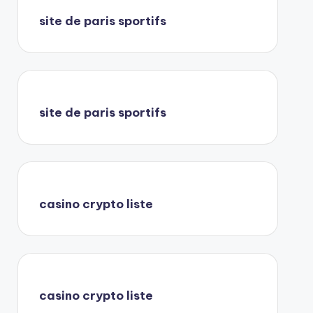
site de paris sportifs
site de paris sportifs
casino crypto liste
casino crypto liste