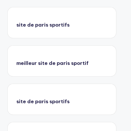
site de paris sportifs
meilleur site de paris sportif
site de paris sportifs