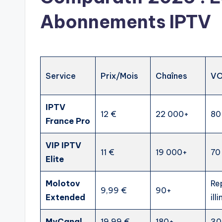
Abonnements IPTV
Service
Prix/Mois
Chaînes
V
IPTV
12 €
22 000+
80
France Pro
VIP IPTV
11 €
19 000+
70
Elite
Molotov
Re
9,99 €
90+
Extended
ill
MyCanal
19,99 €
180+
30