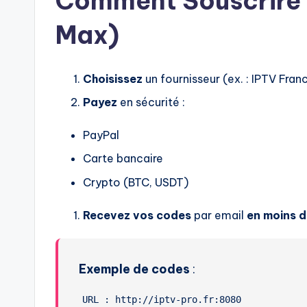
Comment Souscrire 
Max)
Choisissez
un fournisseur (ex. : IPTV Fran
Payez
en sécurité :
PayPal
Carte bancaire
Crypto (BTC, USDT)
Recevez vos codes
par email
en moins d
Exemple de codes
:
URL : http://iptv-pro.fr:8080
