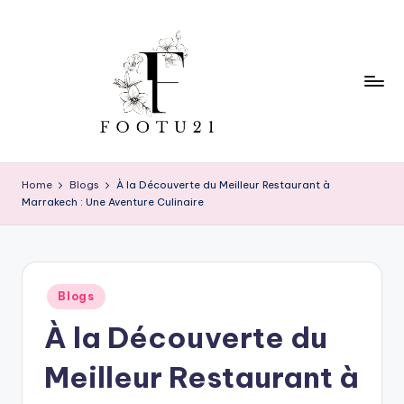
Skip
to
content
f
o
Home
Blogs
À la Découverte du Meilleur Restaurant à
Marrakech : Une Aventure Culinaire
o
t
u
Posted
2
Blogs
in
À la Découverte du
1
Meilleur Restaurant à